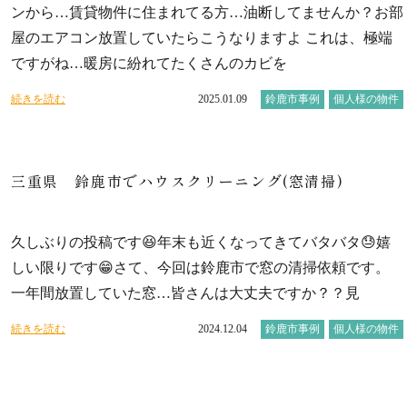
ンから…賃貸物件に住まれてる方…油断してませんか？お部
屋のエアコン放置していたらこうなりますよ これは、極端
ですがね…暖房に紛れてたくさんのカビを
続きを読む
2025.01.09
鈴鹿市事例
個人様の物件
三重県 鈴鹿市でハウスクリーニング(窓清掃)
久しぶりの投稿です😆年末も近くなってきてバタバタ😓嬉
しい限りです😁さて、今回は鈴鹿市で窓の清掃依頼です。
一年間放置していた窓…皆さんは大丈夫ですか？？見
続きを読む
2024.12.04
鈴鹿市事例
個人様の物件