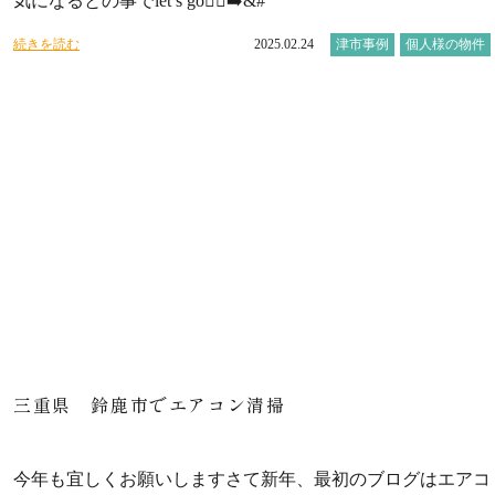
気になるとの事でlet’s go🏃‍♂️‍➡&#
続きを読む
2025.02.24
津市事例
個人様の物件
三重県 鈴鹿市でエアコン清掃
今年も宜しくお願いしますさて新年、最初のブログはエアコ