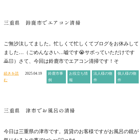
三重県 鈴鹿市でエアコン清掃
ご無沙汰してました。忙しくて忙しくてブログをお休みして
ました…（ごめんなさい…嘘です😭サボっていただけです
🙇🏻）さて、今回は鈴鹿市でエアコン清掃です！そ
続きを読
2025.04.19
鈴鹿市事
お役立ち情
法人様の物
個人様の物
む
例
報
件
件
三重県 津市でお風呂の清掃
今日は三重県の津市です。賃貸のお客様ですがお風呂の鏡が