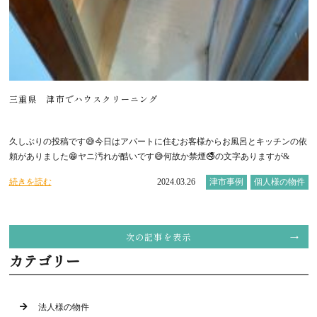
三重県 津市でハウスクリーニング
久しぶりの投稿です😅今日はアパートに住むお客様からお風呂とキッチンの依
頼がありました😁ヤニ汚れが酷いです😅何故か禁煙🚭の文字ありますが&
続きを読む
2024.03.26
津市事例
個人様の物件
次の記事を表示
カテゴリー
法人様の物件