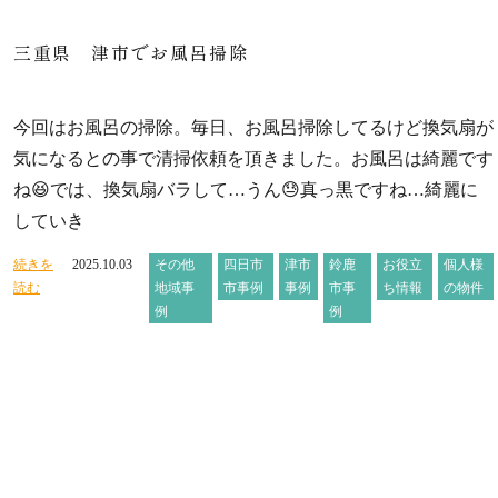
三重県 津市でお風呂掃除
今回はお風呂の掃除。毎日、お風呂掃除してるけど換気扇が
気になるとの事で清掃依頼を頂きました。お風呂は綺麗です
ね😆では、換気扇バラして…うん😓真っ黒ですね…綺麗に
していき
続きを
2025.10.03
その他
四日市
津市
鈴鹿
お役立
個人様
読む
地域事
市事例
事例
市事
ち情報
の物件
例
例