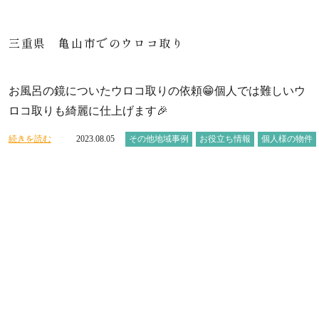
三重県 亀山市でのウロコ取り
お風呂の鏡についたウロコ取りの依頼😁個人では難しいウ
ロコ取りも綺麗に仕上げます🎉
続きを読む
2023.08.05
その他地域事例
お役立ち情報
個人様の物件