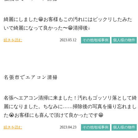
綺麗にしました😁お客様もこの汚れにはビックリしたみた
いで綺麗になって良かった〜😁清掃後↓
続きを読む
2023.05.12
その他地域事例
個人様の物件
名張市でエアコン清掃
名張へエアコン清掃に来ました！汚れもゴッソリ落として綺
麗になりました。ちなみに……掃除後の写真を撮り忘れまし
た😭お客様にも喜んで頂けて良かったです😁
続きを読む
2023.04.23
その他地域事例
個人様の物件