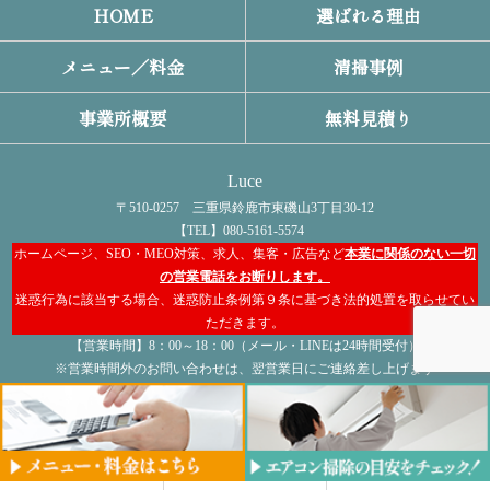
HOME
選ばれる理由
メニュー／料金
清掃事例
事業所概要
無料見積り
Luce
〒510-0257 三重県鈴鹿市東磯山3丁目30-12
【TEL】080-5161-5574
ホームページ、SEO・MEO対策、求人、集客・広告など
本業に関係のない一切
の営業電話をお断りします。
迷惑行為に該当する場合、迷惑防止条例第９条に基づき法的処置を取らせてい
ただきます。
【営業時間】8：00～18：00（メール・LINEは24時間受付）
※営業時間外のお問い合わせは、翌営業日にご連絡差し上げます
【定休日】不定休
COPYRIGHT © Luce All rights reserved.