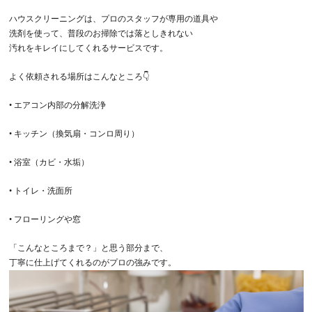
ハウスクリーニングは、プロのスタッフが専用の道具や
洗剤を使って、普段のお掃除では落としきれない
汚れをキレイにしてくれるサービスです。
よく依頼される場所はこんなところ👇
•
エアコン内部の分解洗浄
•
キッチン（換気扇・コンロ周り）
•
浴室（カビ・水垢）
•
トイレ・洗面所
•
フローリングや窓
「こんなところまで？」と思う部分まで、
丁寧に仕上げてくれるのがプロの強みです。