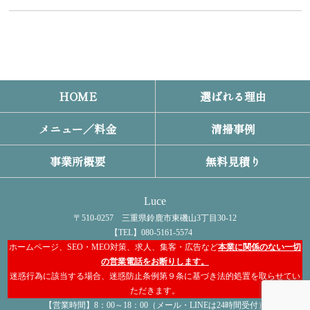
HOME
選ばれる理由
メニュー／料金
清掃事例
事業所概要
無料見積り
Luce
〒510-0257 三重県鈴鹿市東磯山3丁目30-12
【TEL】080-5161-5574
ホームページ、SEO・MEO対策、求人、集客・広告など
本業に関係のない一切
の営業電話をお断りします。
迷惑行為に該当する場合、迷惑防止条例第９条に基づき法的処置を取らせてい
ただきます。
【営業時間】8：00～18：00（メール・LINEは24時間受付）