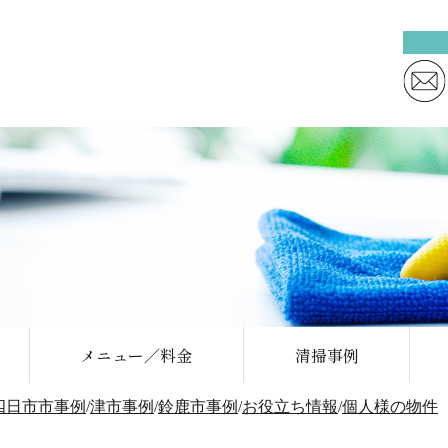
メニュー／料金
清掃事例
四日市市事例
/
津市事例
/
鈴鹿市事例
/
お役立ち情報
/
個人様の物件