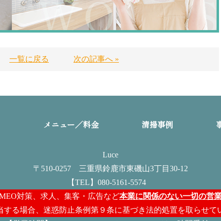
一覧に戻る
次の記事へ »
由
メニュー／料金
清掃事例
Luce
〒510-0257 三重県鈴鹿市東磯山3丁目30-12
【TEL】080-5161-5574
・MEO対策、求人、集客・広告など
本業に関係のない一切の営
当する場合、迷惑防止条例第９条に基づき法的処置を取らせて