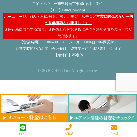
〒510-0257 三重県鈴鹿市東磯山3丁目30-12
【TEL】080-5161-5574
ホームページ、SEO・MEO対策、求人、集客・広告など
本業に関係のない一切
の営業電話をお断りします。
迷惑行為に該当する場合、迷惑防止条例第９条に基づき法的処置を取らせてい
ただきます。
【営業時間】8：00～18：00（メール・LINEは24時間受付）
※営業時間外のお問い合わせは、翌営業日にご連絡差し上げます
【定休日】不定休
COPYRIGHT © Luce All rights reserved.
お電話
メール
LINE